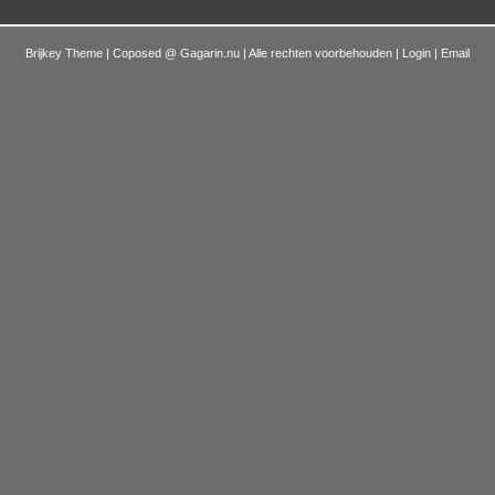
Brijkey Theme | Coposed @
Gagarin.nu
| Alle rechten voorbehouden |
Login
|
Email