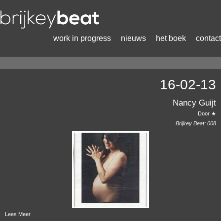
work in progress
nieuws
het boek
contact
16-02-13
Nancy Guijt
Door ★
Brijkey Beat:
008
Lees Meer