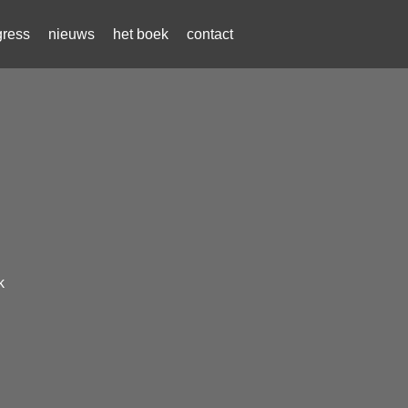
gress
nieuws
het boek
contact
k