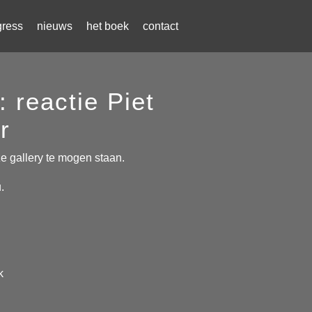
gress
nieuws
het boek
contact
: reactie Piet
r
ze gallery te mogen staan.
.
k