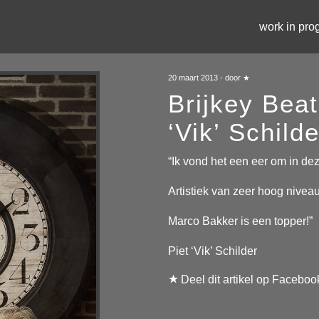
work in pro
20 maart 2013 - door ★
Brijkey Beat
‘Vik’ Schilde
“Ik vond het een eer om in de
Artistiek van zeer hoog niveau
Marco Bakker is een topper!”
Piet ‘Vik’ Schilder
Deel dit artikel op Faceboo