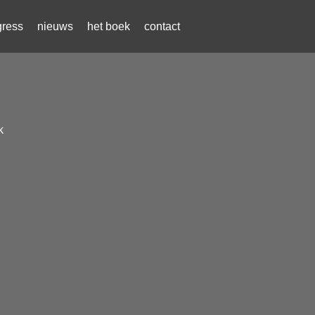
gress
nieuws
het boek
contact
k