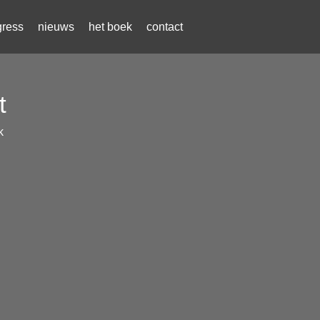
gress
nieuws
het boek
contact
t
k