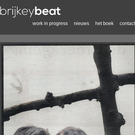
work in progress
nieuws
het boek
contact