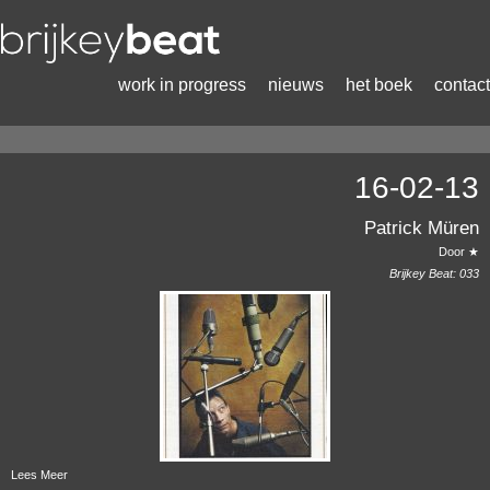
work in progress
nieuws
het boek
contact
16-02-13
Patrick Müren
Door ★
Brijkey Beat:
033
Lees Meer