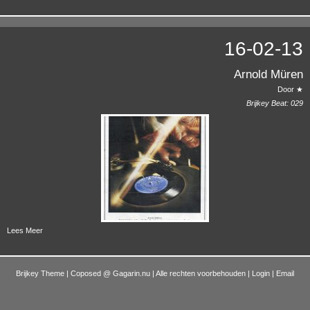
16-02-13
Arnold Müren
Door ★
Brijkey Beat:
029
Lees Meer
Brijkey Theme | Coposed @
Gagarin.nu
| Alle rechten voorbehouden |
Login
|
Email