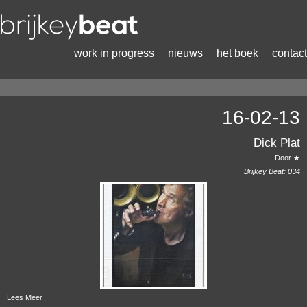
work in progress
nieuws
het boek
contact
16-02-13
Dick Plat
Door ★
Brijkey Beat:
034
Lees Meer