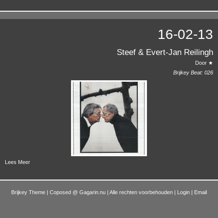
16-02-13
Steef & Evert-Jan Reilingh
Door ★
Brijkey Beat:
026
Lees Meer
Brijkey Theme | Coposed @
Gagarin.nu
| Alle rechten voorbehouden |
Login
|
Email