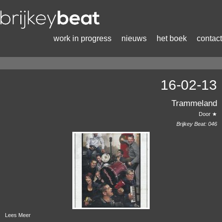
work in progress
nieuws
het boek
contact
16-02-13
Trammeland
Door ★
Brijkey Beat:
046
Lees Meer