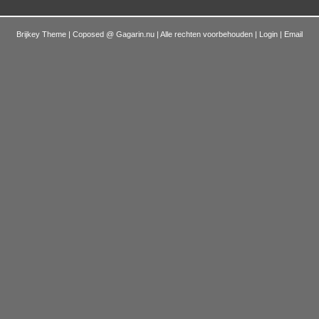
Brijkey Theme | Coposed @
Gagarin.nu
| Alle rechten voorbehouden |
Login
|
Email