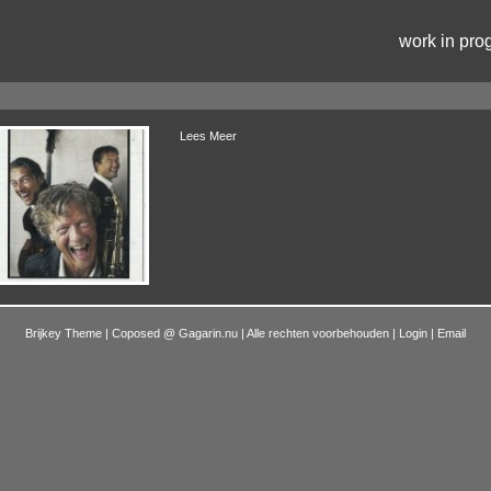
work in pro
Lees Meer
Brijkey Theme | Coposed @
Gagarin.nu
| Alle rechten voorbehouden |
Login
|
Email