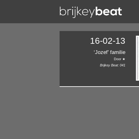
16-02-13
‘Jozef’ familie
Door ★
Brijkey Beat:
041