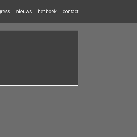
gress
nieuws
het boek
contact