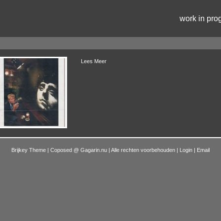
work in pro
Lees Meer
Brijkey Theme | Coposed @
Gagarin.nu
| Alle rechten voorbehouden |
Login
|
Email