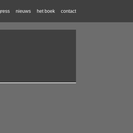
gress
nieuws
het boek
contact