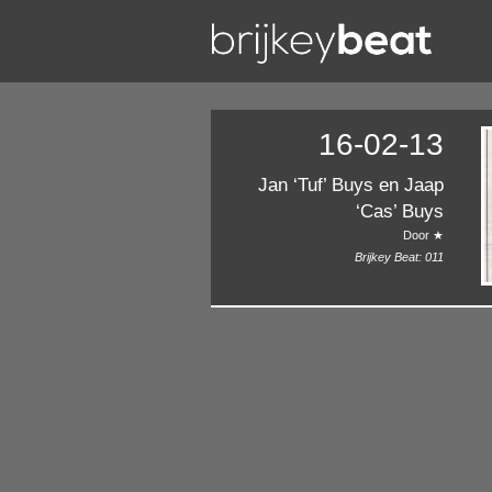
16-02-13
Jan ‘Tuf’ Buys en Jaap
‘Cas’ Buys
Door ★
Brijkey Beat:
011