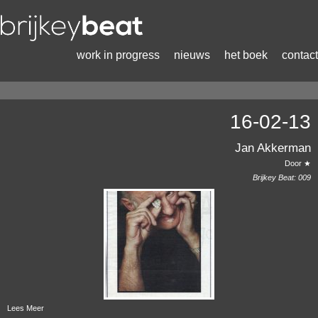
work in progress
nieuws
het boek
contact
16-02-13
Jan Akkerman
Door ★
Brijkey Beat:
009
Lees Meer