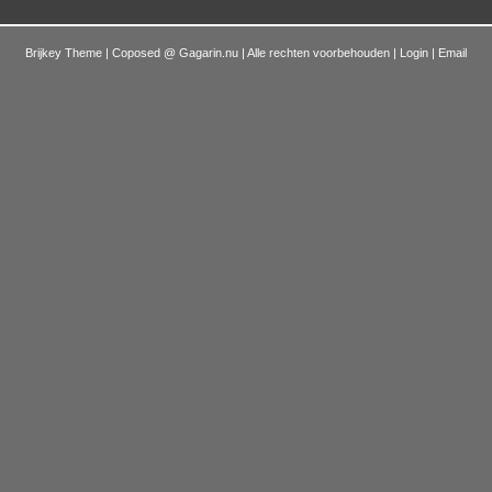
Brijkey Theme | Coposed @
Gagarin.nu
| Alle rechten voorbehouden |
Login
|
Email