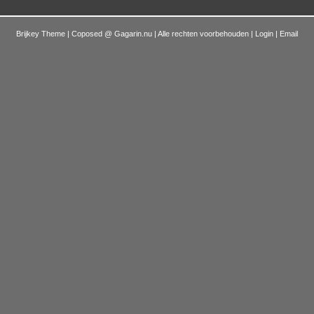
Brijkey Theme | Coposed @
Gagarin.nu
| Alle rechten voorbehouden |
Login
|
Email