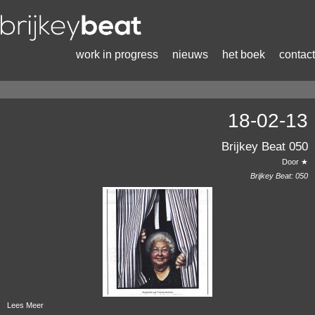
work in progress
nieuws
het boek
contact
18-02-13
Brijkey Beat 050
Door ★
Brijkey Beat:
050
Lees Meer